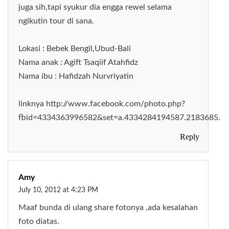
juga sih,tapi syukur dia engga rewel selama
ngikutin tour di sana.
Lokasi : Bebek Bengil,Ubud-Bali
Nama anak : Agift Tsaqiif Atahfidz
Nama ibu : Hafidzah Nurvriyatin
linknya http://www.facebook.com/photo.php?
fbid=4334363996582&set=a.4334284194587.2183685.1
Reply
Amy
July 10, 2012 at 4:23 PM
Maaf bunda di ulang share fotonya ,ada kesalahan
foto diatas.