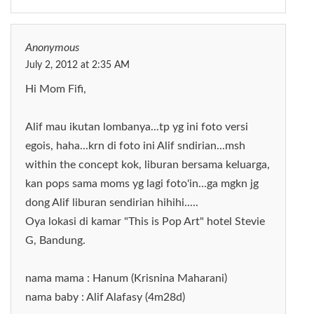
Anonymous
July 2, 2012 at 2:35 AM
Hi Mom Fifi,
Alif mau ikutan lombanya...tp yg ini foto versi
egois, haha...krn di foto ini Alif sndirian...msh
within the concept kok, liburan bersama keluarga,
kan pops sama moms yg lagi foto'in...ga mgkn jg
dong Alif liburan sendirian hihihi.....
Oya lokasi di kamar "This is Pop Art" hotel Stevie
G, Bandung.
nama mama : Hanum (Krisnina Maharani)
nama baby : Alif Alafasy (4m28d)