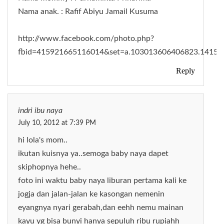
Nama anak. : Rafif Abiyu Jamail Kusuma
http://www.facebook.com/photo.php?
fbid=415921665116014&set=a.103013606406823.1415.
Reply
indri ibu naya
July 10, 2012 at 7:39 PM
hi lola's mom..
ikutan kuisnya ya..semoga baby naya dapet
skiphopnya hehe..
foto ini waktu baby naya liburan pertama kali ke
jogja dan jalan-jalan ke kasongan nemenin
eyangnya nyari gerabah,dan eehh nemu mainan
kayu yg bisa bunyi hanya sepuluh ribu rupiahh