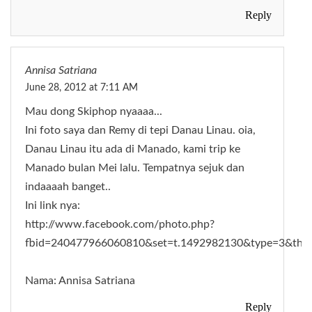
Reply
Annisa Satriana
June 28, 2012 at 7:11 AM
Mau dong Skiphop nyaaaa...
Ini foto saya dan Remy di tepi Danau Linau. oia,
Danau Linau itu ada di Manado, kami trip ke
Manado bulan Mei lalu. Tempatnya sejuk dan
indaaaah banget..
Ini link nya:
http://www.facebook.com/photo.php?
fbid=240477966060810&set=t.1492982130&type=3&thea
Nama: Annisa Satriana
Reply