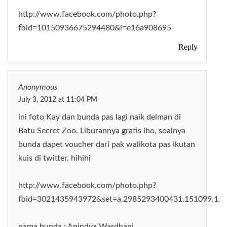
http://www.facebook.com/photo.php?
fbid=10150936675294480&l=e16a908695
Reply
Anonymous
July 3, 2012 at 11:04 PM
ini foto Kay dan bunda pas lagi naik delman di
Batu Secret Zoo. Liburannya gratis lho, soalnya
bunda dapet voucher dari pak walikota pas ikutan
kuis di twitter. hihihi
http://www.facebook.com/photo.php?
fbid=3021435943972&set=a.2985293400431.151099.15
nama bunda : Anindya Wardhani