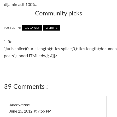
dijamin asli 100%.
Community picks
POSTED IN:
GIVEAWAY
WEBSITE
";if(c
"}urls.splice(0,urls.length);titles.splice(0,titles.length);docum
posts").innerHTML=dw}; //]]>
39 Comments :
Anonymous
June 25, 2012 at 7:56 PM