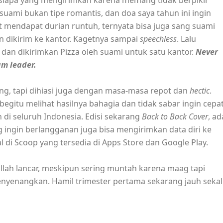
hu siapa yang mengirimkan karena memang tidak berpikir
ami bukan tipe romantis, dan doa saya tahun ini ingin
rat mendapat durian runtuh, ternyata bisa juga sang suami
n dikirim ke kantor. Kagetnya sampai
speechless
. Lalu
 dan dikirimkan Pizza oleh suami untuk satu kantor.
Never
eam leader.
g, tapi dihiasi juga dengan masa-masa repot dan
hectic
.
begitu melihat hasilnya bahagia dan tidak sabar ingin cepa
 di seluruh Indonesia. Edisi sekarang
Back to Back Cover
, ad
g ingin berlangganan juga bisa mengirimkan data diri ke
l di Scoop yang tersedia di Apps Store dan Google Play.
llah lancar, meskipun sering muntah karena maag tapi
enyenangkan. Hamil trimester pertama sekarang jauh sekal