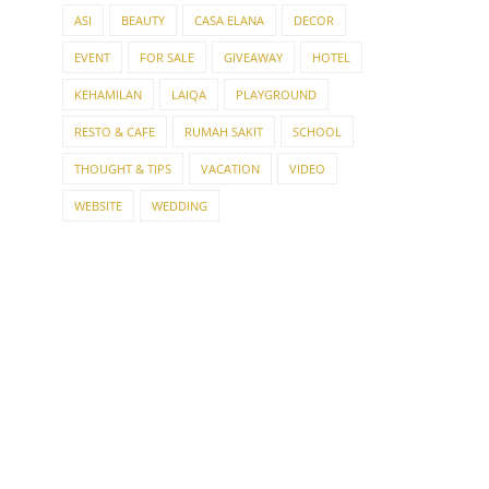
ASI
BEAUTY
CASA ELANA
DECOR
EVENT
FOR SALE
GIVEAWAY
HOTEL
KEHAMILAN
LAIQA
PLAYGROUND
RESTO & CAFE
RUMAH SAKIT
SCHOOL
THOUGHT & TIPS
VACATION
VIDEO
WEBSITE
WEDDING