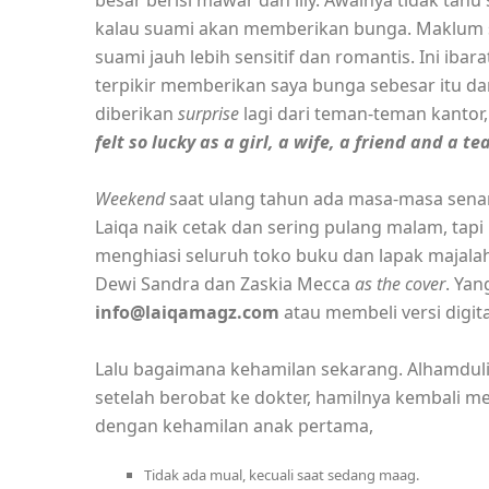
besar berisi mawar dan lily. Awalnya tidak ta
kalau suami akan memberikan bunga. Maklum su
suami jauh lebih sensitif dan romantis. Ini iba
terpikir memberikan saya bunga sebesar itu da
diberikan
surprise
lagi dari teman-teman kantor,
felt so lucky as a girl, a wife, a friend and a t
Weekend
saat ulang tahun ada masa-masa senan
Laiqa naik cetak dan sering pulang malam, tapi 
menghiasi seluruh toko buku dan lapak majalah
Dewi Sandra dan Zaskia Mecca
as the cover
. Yan
info@laiqamagz.com
atau membeli versi digita
Lalu bagaimana kehamilan sekarang. Alhamduli
setelah berobat ke dokter, hamilnya kembali m
dengan kehamilan anak pertama,
Tidak ada mual, kecuali saat sedang maag.