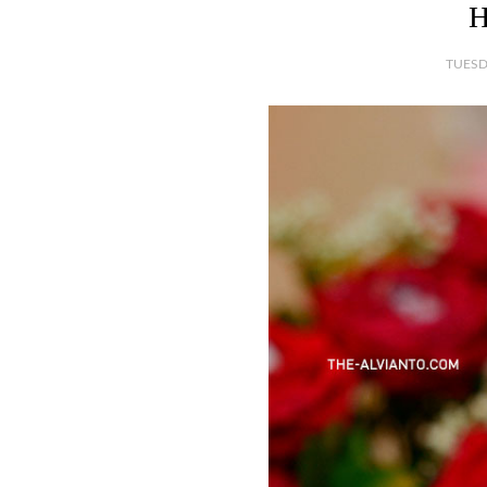
H
TUESD