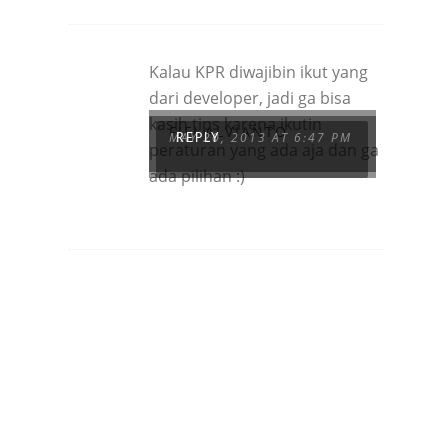
Kalau KPR diwajibin ikut yang
dari developer, jadi ga bisa
kasih tips karena ikutin
FIFI ALVIANTO
MAY 20, 2013 AT 6:47 PM
REPLY
peraturan yang ada aja dan ga
ada pilihan :)