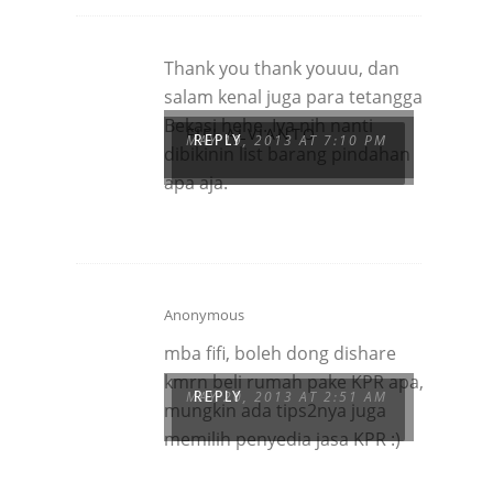
Thank you thank youuu, dan
salam kenal juga para tetangga
Bekasi hehe. Iya nih nanti
FIFI ALVIANTO
MAY 19, 2013 AT 7:10 PM
REPLY
dibikinin list barang pindahan
apa aja.
Anonymous
mba fifi, boleh dong dishare
kmrn beli rumah pake KPR apa,
MAY 20, 2013 AT 2:51 AM
REPLY
mungkin ada tips2nya juga
memilih penyedia jasa KPR :)