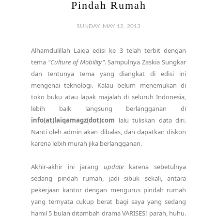
Pindah Rumah
SUNDAY, MAY 12, 2013
Alhamdulillah Laiqa edisi ke 3 telah terbit dengan
tema
"Culture of Mobility"
. Sampulnya Zaskia Sungkar
dan tentunya tema yang diangkat di edisi ini
mengenai teknologi. Kalau belum menemukan di
toko buku atau lapak majalah di seluruh Indonesia,
lebih baik langsung berlangganan di
info(at)laiqamagz(dot)com
lalu tuliskan data diri.
Nanti oleh admin akan dibalas, dan dapatkan diskon
karena lebih murah jika berlangganan.
Akhir-akhir ini jarang
update
karena sebetulnya
sedang pindah rumah, jadi sibuk sekali, antara
pekerjaan kantor dengan mengurus pindah rumah
yang ternyata cukup berat bagi saya yang sedang
hamil 5 bulan ditambah drama VARISES! parah, huhu.