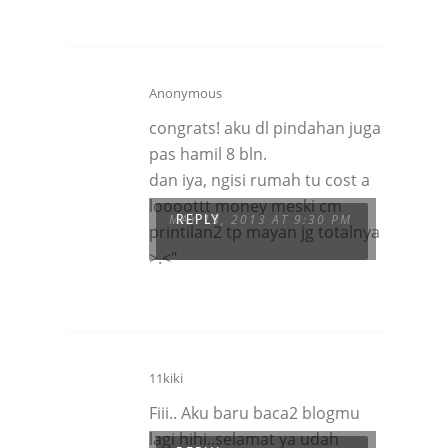
Anonymous
congrats! aku dl pindahan juga
pas hamil 8 bln.
dan iya, ngisi rumah tu cost a
loooottt money meski cm
MAY 13, 2013 AT 9:30 PM
REPLY
printilan2 tp mayan jg totalnya
>.<"
11kiki
Fiii.. Aku baru baca2 blogmu
lagi hihi..selamat ya udah