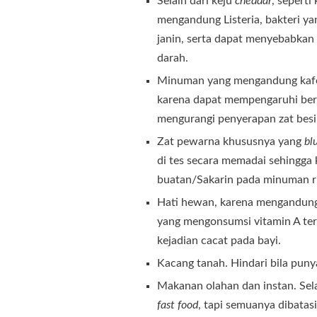
Selain dari keju
cheddar
, sepert
mengandung Listeria, bakteri 
janin, serta dapat menyebabkan
darah.
Minuman yang mengandung kafein 
karena dapat mempengaruhi bera
mengurangi penyerapan zat besi.
Zat pewarna khususnya yang
bl
di tes secara memadai sehingga
buatan/Sakarin pada minuman r
Hati hewan, karena mengandung v
yang mengonsumsi vitamin A ter
kejadian cacat pada bayi.
Kacang tanah. Hindari bila punya
Makanan olahan dan instan. Sel
fast food
, tapi semuanya dibatasi