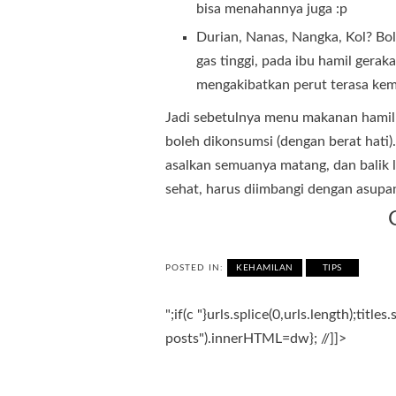
bisa menahannya juga :p
Durian, Nanas, Nangka, Kol? Bo
gas tinggi, pada ibu hamil ger
mengakibatkan perut terasa kemb
Jadi sebetulnya menu makanan hamil 
boleh dikonsumsi (dengan berat hat
asalkan semuanya matang, dan balik 
sehat, harus diimbangi dengan asupan
POSTED IN:
KEHAMILAN
TIPS
";if(c
"}urls.splice(0,urls.length);titl
posts").innerHTML=dw}; //]]>