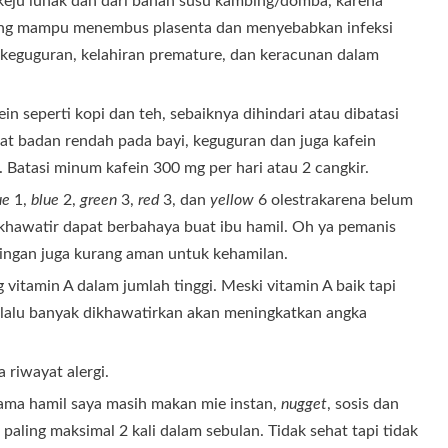
i keju lunak dan dari bahan susu kambing/domba, karena
yang mampu menembus plasenta dan menyebabkan infeksi
 keguguran, kelahiran premature, dan keracunan dalam
seperti kopi dan teh, sebaiknya dihindari atau dibatasi
t badan rendah pada bayi, keguguran dan juga kafein
 Batasi minum kafein 300 mg per hari atau 2 cangkir.
ue
1,
blue
2,
green
3,
red
3, dan
yellow
6 olestrakarena belum
 khawatir dapat berbahaya buat ibu hamil. Oh ya pemanis
ingan juga kurang aman untuk kehamilan.
itamin A dalam jumlah tinggi. Meski vitamin A baik tapi
lalu banyak dikhawatirkan akan meningkatkan angka
 riwayat alergi.
ama hamil saya masih makan mie instan,
nugget
, sosis dan
 paling maksimal 2 kali dalam sebulan. Tidak sehat tapi tidak