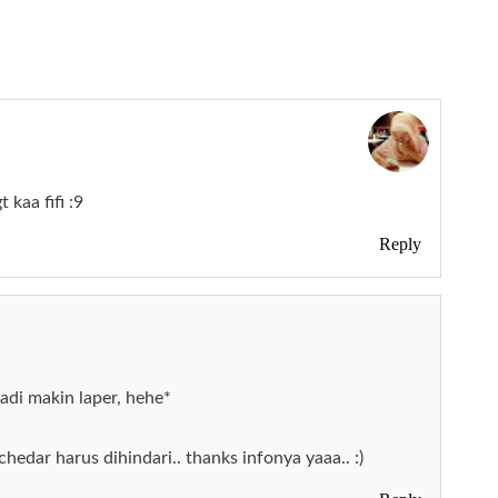
kaa fifi :9
Reply
 jadi makin laper, hehe*
chedar harus dihindari.. thanks infonya yaaa.. :)