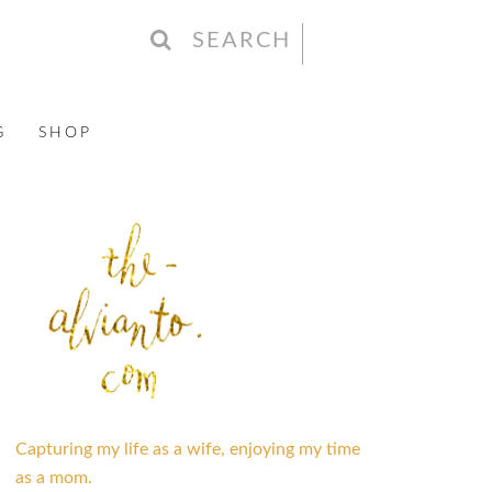
SEARCH
G
SHOP
Capturing my life as a wife, enjoying my time
as a mom.