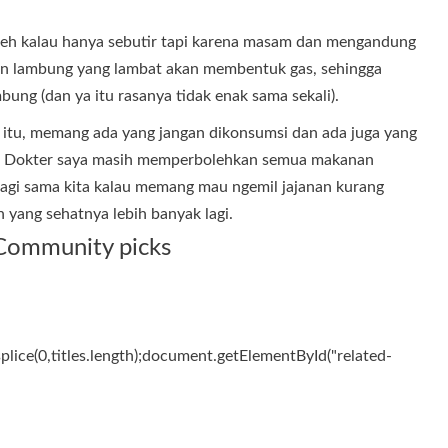
leh kalau hanya sebutir tapi karena masam dan mengandung
akan lambung yang lambat akan membentuk gas, sehingga
ung (dan ya itu rasanya tidak enak sama sekali).
itu, memang ada yang jangan dikonsumsi dan ada juga yang
i). Dokter saya masih memperbolehkan semua makanan
lagi sama kita kalau memang mau ngemil jajanan kurang
 yang sehatnya lebih banyak lagi.
Community picks
es.splice(0,titles.length);document.getElementById("related-