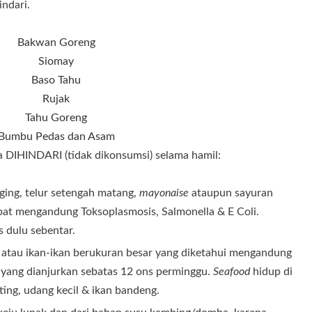
ndari.
Bakwan Goreng
Siomay
Baso Tahu
Rujak
Tahu Goreng
Bumbu Pedas dan Asam
a DIHINDARI (tidak dikonsumsi) selama hamil:
ing, telur setengah matang,
mayonaise
ataupun sayuran
apat mengandung Toksoplasmosis, Salmonella & E Coli.
 dulu sebentar.
n atau ikan-ikan berukuran besar yang diketahui mengandung
l yang dianjurkan sebatas 12 ons perminggu.
Seafood
hidup di
iting, udang kecil & ikan bandeng.