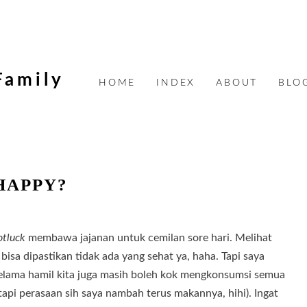
Family
HOME
INDEX
ABOUT
BLO
HAPPY?
6/13/2011
otluck
membawa jajanan untuk cemilan sore hari. Melihat
isa dipastikan tidak ada yang sehat ya, haha. Tapi saya
elama hamil kita juga masih boleh kok mengkonsumsi semua
tapi perasaan sih saya nambah terus makannya, hihi). Ingat