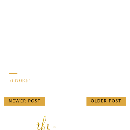
'+TITLES[C]+"
NEWER POST
OLDER POST