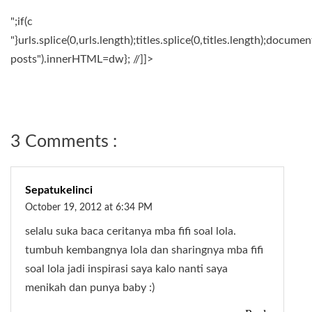
";if(c
"}urls.splice(0,urls.length);titles.splice(0,titles.length);docum
posts").innerHTML=dw}; //]]>
3 Comments :
Sepatukelinci
October 19, 2012 at 6:34 PM
selalu suka baca ceritanya mba fifi soal lola.
tumbuh kembangnya lola dan sharingnya mba fifi
soal lola jadi inspirasi saya kalo nanti saya
menikah dan punya baby :)