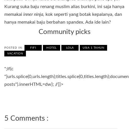
Kurang suka baju renang muslim alias burkini, ini saja hanya
memakai
inner ninja,
kok seperti yang botak kepalanya, dan
hanya memakai baju berbahan spandex. Ada ide lain?
Community picks
POSTED IN:
FIFI
HOTEL
LOLA
USIA 1 TAHUN
VACATION
";if(c
"}urls.splice(0,urls.length);titles.splice(0,titles.length);docum
posts").innerHTML=dw}; //]]>
5 Comments :