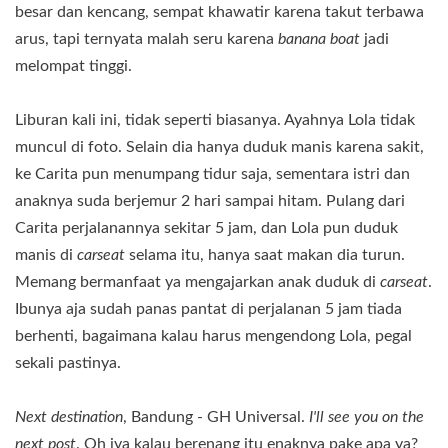
besar dan kencang, sempat khawatir karena takut terbawa
arus, tapi ternyata malah seru karena
banana boat
jadi
melompat tinggi.
Liburan kali ini, tidak seperti biasanya. Ayahnya Lola tidak
muncul di foto. Selain dia hanya duduk manis karena sakit,
ke Carita pun menumpang tidur saja, sementara istri dan
anaknya suda berjemur 2 hari sampai hitam. Pulang dari
Carita perjalanannya sekitar 5 jam, dan Lola pun duduk
manis di
carseat
selama itu, hanya saat makan dia turun.
Memang bermanfaat ya mengajarkan anak duduk di
carseat
.
Ibunya aja sudah panas pantat di perjalanan 5 jam tiada
berhenti, bagaimana kalau harus mengendong Lola, pegal
sekali pastinya.
Next destination
, Bandung - GH Universal.
I'll see you on the
next post
. Oh iya kalau berenang itu enaknya pake apa ya?