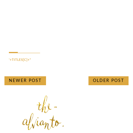
'+TITLES[C]+"
NEWER POST
OLDER POST