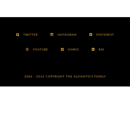
TWITTER
INSTAGRAM
PINTEREST
YOUTUBE
VIMEO
RSS
2006 - 2016 COPYRIGHT
THE ALVIANTO'S FAMILY