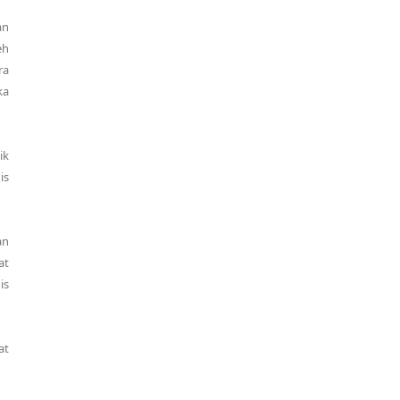
an
eh
ra
ka
ik
is
an
at
is
at