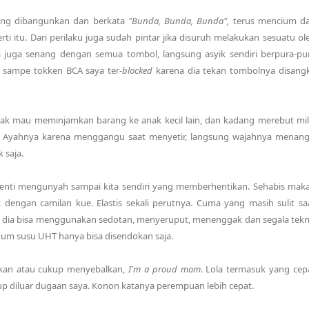
sung dibangunkan dan berkata
"Bunda, Bunda, Bunda",
terus mencium d
ti itu. Dari perilaku juga sudah pintar jika disuruh melakukan sesuatu ol
a juga senang dengan semua tombol, langsung asyik sendiri berpura-pu
h sampe tokken BCA saya ter-
blocked
karena dia tekan tombolnya disang
 Tidak mau meminjamkan barang ke anak kecil lain, dan kadang merebut mil
 Ayahnya karena menggangu saat menyetir, langsung wajahnya menang
 saja.
erhenti mengunyah sampai kita sendiri yang memberhentikan. Sehabis mak
 dengan camilan kue. Elastis sekali perutnya. Cuma yang masih sulit sa
l dia bisa menggunakan sedotan, menyeruput, menenggak dan segala tekn
um susu UHT hanya bisa disendokan saja.
kan atau cukup menyebalkan,
I'm a proud mom
. Lola termasuk yang cep
kup diluar dugaan saya. Konon katanya perempuan lebih cepat.