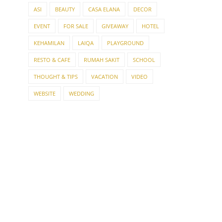
ASI
BEAUTY
CASA ELANA
DECOR
EVENT
FOR SALE
GIVEAWAY
HOTEL
KEHAMILAN
LAIQA
PLAYGROUND
RESTO & CAFE
RUMAH SAKIT
SCHOOL
THOUGHT & TIPS
VACATION
VIDEO
WEBSITE
WEDDING