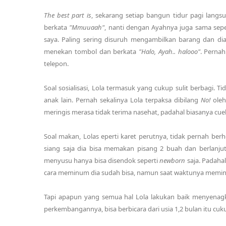
The best part is
, sekarang setiap bangun tidur pagi lang
berkata
"Mmuuaah"
, nanti dengan Ayahnya juga sama seper
saya. Paling sering disuruh mengambilkan barang dan di
menekan tombol dan berkata
"Halo, Ayah.. halooo"
. Perna
telepon.
Soal sosialisasi, Lola termasuk yang cukup sulit berbagi.
anak lain. Pernah sekalinya Lola terpaksa dibilang
No!
oleh
meringis merasa tidak terima nasehat, padahal biasanya cuek
Soal makan, Lolas eperti karet perutnya, tidak pernah b
siang saja dia bisa memakan pisang 2 buah dan berlanjut
menyusu hanya bisa disendok seperti
newborn
saja. Padaha
cara meminum dia sudah bisa, namun saat waktunya memin
Tapi apapun yang semua hal Lola lakukan baik menyenag
perkembangannya, bisa berbicara dari usia 1,2 bulan itu cu