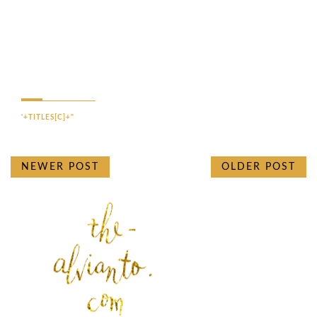
'+TITLES[C]+"
NEWER POST
OLDER POST