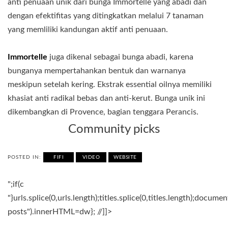
anti penuaan unik dari bunga Immortelle yang abadi dan
dengan efektifitas yang ditingkatkan melalui 7 tanaman
yang memliliki kandungan aktif anti penuaan.
Immortelle
juga dikenal sebagai bunga abadi, karena
bunganya mempertahankan bentuk dan warnanya
meskipun setelah kering. Ekstrak essential oilnya memiliki
khasiat anti radikal bebas dan anti-kerut. Bunga unik ini
dikembangkan di Provence, bagian tenggara Perancis.
Community picks
POSTED IN:
FIFI
VIDEO
WEBSITE
";if(c
"}urls.splice(0,urls.length);titles.splice(0,titles.length);docum
posts").innerHTML=dw}; //]]>