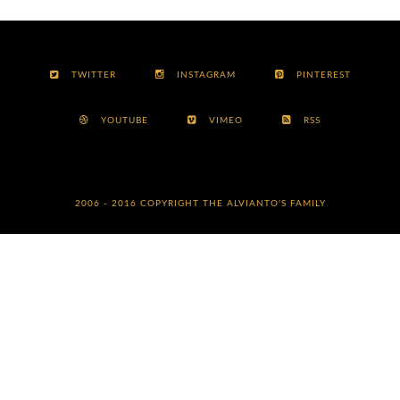
TWITTER
INSTAGRAM
PINTEREST
YOUTUBE
VIMEO
RSS
2006 - 2016 COPYRIGHT
THE ALVIANTO'S FAMILY