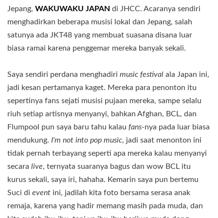
Jepang,
WAKUWAKU JAPAN
di JHCC. Acaranya sendiri
menghadirkan beberapa musisi lokal dan Jepang, salah
satunya ada JKT48 yang membuat suasana disana luar
biasa ramai karena penggemar mereka banyak sekali.
Saya sendiri perdana menghadiri
music festival
ala Japan ini,
jadi kesan pertamanya kaget. Mereka para penonton itu
sepertinya fans sejati musisi pujaan mereka, sampe selalu
riuh setiap artisnya menyanyi, bahkan Afghan, BCL, dan
Flumpool pun saya baru tahu kalau
fans
-nya pada luar biasa
mendukung.
I'm not into pop music
, jadi saat menonton ini
tidak pernah terbayang seperti apa mereka kalau menyanyi
secara
live
, ternyata suaranya bagus dan wow BCL itu
kurus sekali, saya iri, hahaha. Kemarin saya pun bertemu
Suci di
event
ini, jadilah kita foto bersama serasa anak
remaja, karena yang hadir memang masih pada muda, dan