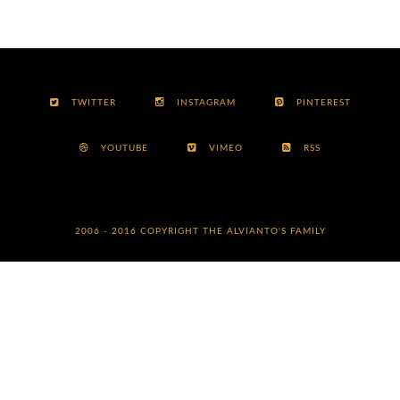
TWITTER
INSTAGRAM
PINTEREST
YOUTUBE
VIMEO
RSS
2006 - 2016 COPYRIGHT
THE ALVIANTO'S FAMILY