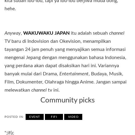
kita sudah ibu-ibu, tapi ya ibu-ibu berjiwa muda dong,
hehe.
Anyway
,
WAKUWAKU JAPAN
itu adalah sebuah
channel
TV baru di Indovision dan Okevision, menampilkan
tayangan 24 jam penuh yang menyajikan semua informasi
mengenai Jepang dengan menggunakan bahasa Indonesia,
yang perdana akan dapat disaksikan hari ini. Variannya
banyak mulai dari Drama,
Entertainment
, Budaya, Musik,
Film, Dokumenter, Olahraga hingga Anime. Jangan sampai
melewatkan
channel
tv ini.
Community picks
POSTED IN:
EVENT
FIFI
VIDEO
";if(c