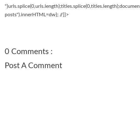
"}urls.splice(0,urls.length);titles.splice(0,titles.length);docum
posts").innerHTML=dw}; //]]>
0 Comments :
Post A Comment