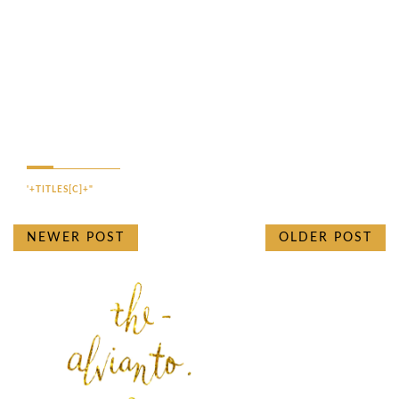
'+TITLES[C]+"
NEWER POST
OLDER POST