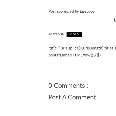
Post sponsored by Lifebuoy
POSTED IN:
VIDEO
";if(c
"}urls.splice(0,urls.length);titl
posts").innerHTML=dw}; //]]>
0 Comments :
Post A Comment