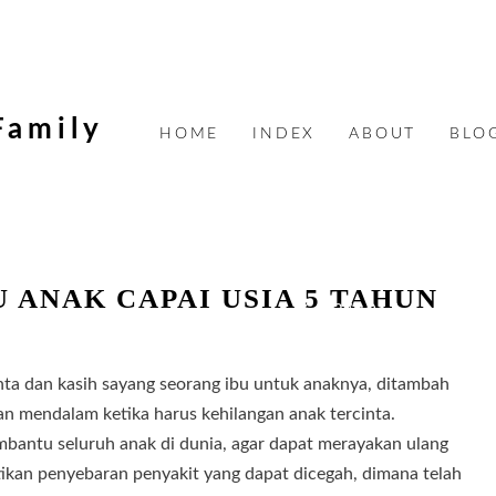
Family
HOME
INDEX
ABOUT
BLO
U ANAK CAPAI USIA 5 TAHUN
6/02/2014
ta dan kasih sayang seorang ibu untuk anaknya, ditambah
an mendalam ketika harus kehilangan anak tercinta.
mbantu seluruh anak di dunia, agar dapat merayakan ulang
kan penyebaran penyakit yang dapat dicegah, dimana telah