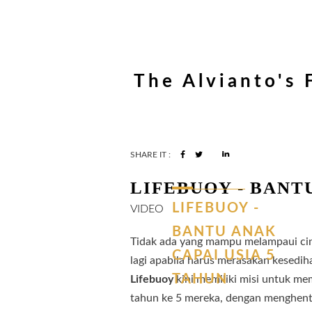
The Alvianto's 
SHARE IT :
LIFEBUOY - BANT
LIFEBUOY
-
VIDEO
BANTU
ANAK
Tidak ada yang mampu melampaui cin
CAPAI
USIA
5
lagi apabila harus merasakan kesedih
TAHUN
Lifebuoy
kini memiliki misi untuk me
tahun ke 5 mereka, dengan menghenti