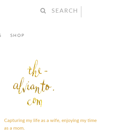
SEARCH
G
SHOP
Capturing my life as a wife, enjoying my time
as a mom.