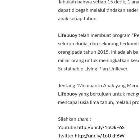
Tahukah bahwa setiap 15 detik, 1 an
dapat dicegah melalui tindakan seder
anak setiap tahun.
Lifebuoy
telah membuat program "Per
seluruh dunia, dan sekarang berkomi
orang pada tahun 2015. Ini adalah b
miliar orang untuk meningkatkan ke
Sustainable Living Plan Unilever.
Tentang "Membantu Anak yang Mencap
Lifebuoy
yang bertujuan untuk mengu
mencapai usia lima tahun, melalui pr
Silahkan
share
:
Youtube
http://unr.ly/1oUkF6S
Twitter
http://unr.ly/1oUkF6W