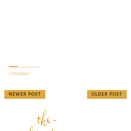
'+TITLES[C]+"
NEWER POST
OLDER POST