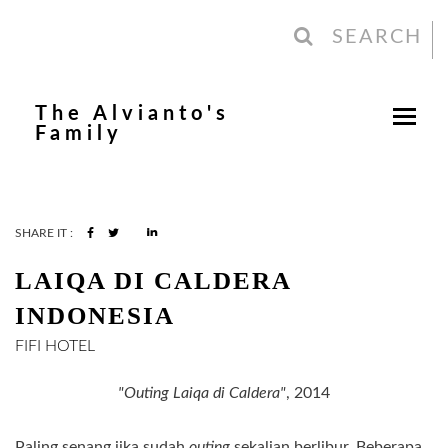
SEARCH
The Alvianto's
Family
SHARE IT :
LAIQA DI CALDERA
INDONESIA
FIFI
HOTEL
"Outing Laiqa di Caldera"
, 2014
Paling senang jika sudah
outing
sekalian berlibur. Beberapa