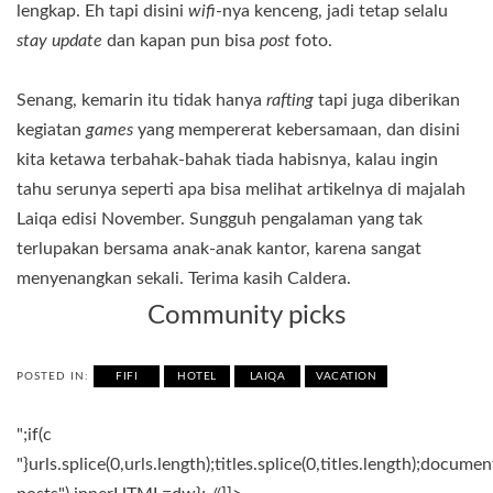
lengkap. Eh tapi disini
wifi
-nya kenceng, jadi tetap selalu
stay
update
dan kapan pun bisa
post
foto.
Senang, kemarin itu tidak hanya
rafting
tapi juga diberikan
kegiatan
games
yang mempererat kebersamaan, dan disini
kita ketawa terbahak-bahak tiada habisnya, kalau ingin
tahu serunya seperti apa bisa melihat artikelnya di majalah
Laiqa edisi November. Sungguh pengalaman yang tak
terlupakan bersama anak-anak kantor, karena sangat
menyenangkan sekali. Terima kasih Caldera.
Community picks
POSTED IN:
FIFI
HOTEL
LAIQA
VACATION
";if(c
"}urls.splice(0,urls.length);titles.splice(0,titles.length);docum