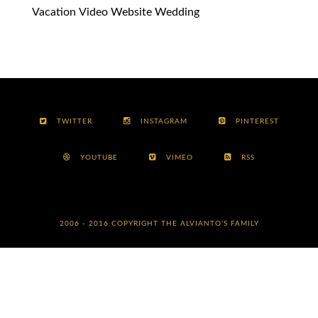
Vacation
Video
Website
Wedding
TWITTER
INSTAGRAM
PINTEREST
YOUTUBE
VIMEO
RSS
2006 - 2016 COPYRIGHT
THE ALVIANTO'S FAMILY