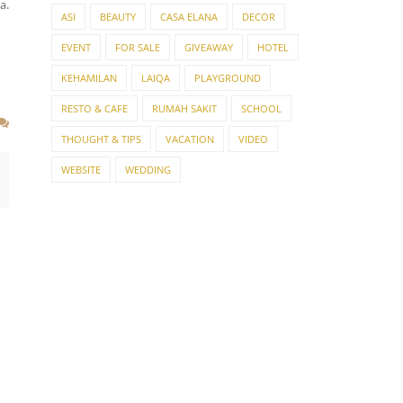
a.
ASI
BEAUTY
CASA ELANA
DECOR
EVENT
FOR SALE
GIVEAWAY
HOTEL
KEHAMILAN
LAIQA
PLAYGROUND
RESTO & CAFE
RUMAH SAKIT
SCHOOL
THOUGHT & TIPS
VACATION
VIDEO
WEBSITE
WEDDING