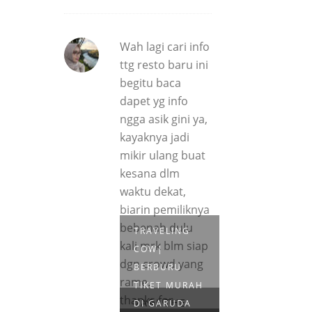
Wah lagi cari info
ttg resto baru ini
begitu baca
dapet yg info
ngga asik gini ya,
kayaknya jadi
mikir ulang buat
kesana dlm
waktu dekat,
biarin pemiliknya
bebenah dulu
TRAVELING
kali mrk blm siap
COW|
dgn crowd yang
BERBURU
rame..
TIKET MURAH
thanks for
VARI THE
DI GARUDA