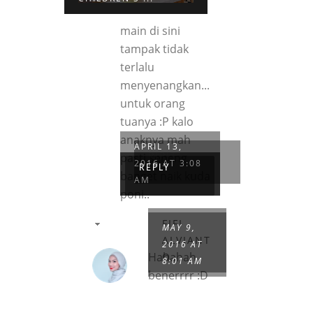
main di sini
tampak tidak
terlalu
menyenangkan...
untuk orang
tuanya :P kalo
anaknya mah
APRIL 13,
PIPIT
pasti seneng
2016 AT 3:08
REPLY
banget naik kuda
AM
poni..
FIFI
MAY 9,
ALVIANT
2016 AT
Hahahah
O
8:01 AM
benerrrr :D