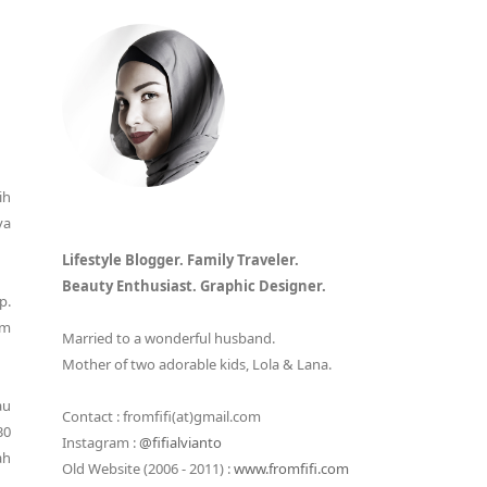
ih
ya
Lifestyle Blogger. Family Traveler.
Beauty Enthusiast. Graphic Designer.
p.
um
Married to a wonderful husband.
Mother of two adorable kids, Lola & Lana.
au
Contact : fromfifi(at)gmail.com
30
Instagram :
@fifialvianto
ah
Old Website (2006 - 2011) :
www.fromfifi.com