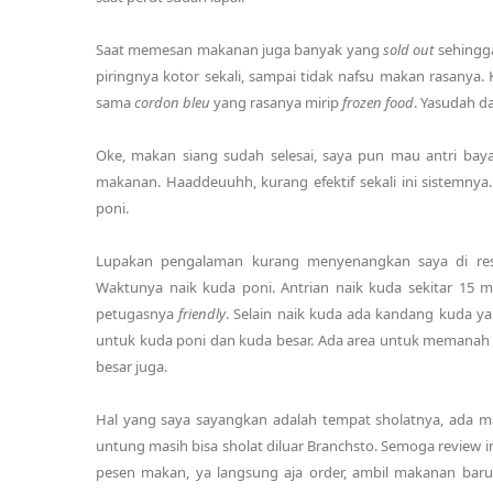
Saat memesan makanan juga banyak yang
sold out
sehingga
piringnya kotor sekali, sampai tidak nafsu makan rasanya.
sama
cordon bleu
yang rasanya mirip
frozen food
. Yasudah da
Oke, makan siang sudah selesai, saya pun mau antri baya
makanan. Haaddeuuhh, kurang efektif sekali ini sistemnya.
poni.
Lupakan pengalaman kurang menyenangkan saya di rest
Waktunya naik kuda poni. Antrian naik kuda sekitar 15 m
petugasnya
friendly
. Selain naik kuda ada kandang kuda yan
untuk kuda poni dan kuda besar. Ada area untuk memanah 
besar juga.
Hal yang saya sayangkan adalah tempat sholatnya, ada ma
untung masih bisa sholat diluar Branchsto. Semoga review i
pesen makan, ya langsung aja order, ambil makanan bar