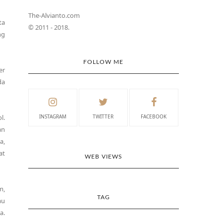
The-Alvianto.com
ta
© 2011 - 2018.
ng
FOLLOW ME
er
da
l.
INSTAGRAM
TWITTER
FACEBOOK
an
a,
at
WEB VIEWS
m,
TAG
au
a.