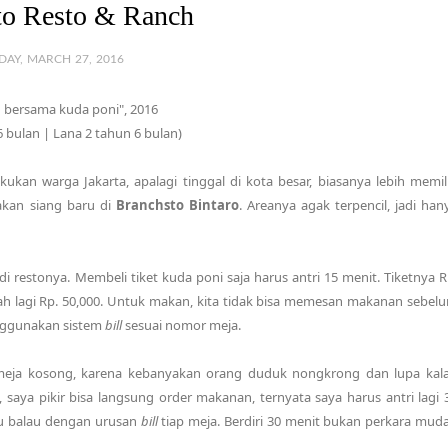
to Resto & Ranch
DAY, MARCH 27, 2016
bersama kuda poni", 2016
6 bulan | Lana 2 tahun 6 bulan)
kan warga Jakarta, apalagi tinggal di kota besar, biasanya lebih memil
akan siang baru di
Branchsto Bintaro
. Areanya agak terpencil, jadi han
i restonya. Membeli tiket kuda poni saja harus antri 15 menit. Tiketnya R
h lagi Rp. 50,000. Untuk makan, kita tidak bisa memesan makanan sebel
nggunakan sistem
bill
sesuai nomor meja.
meja kosong, karena kebanyakan orang duduk nongkrong dan lupa kal
saya pikir bisa langsung order makanan, ternyata saya harus antri lagi 
au balau dengan urusan
bill
tiap meja. Berdiri 30 menit bukan perkara mud