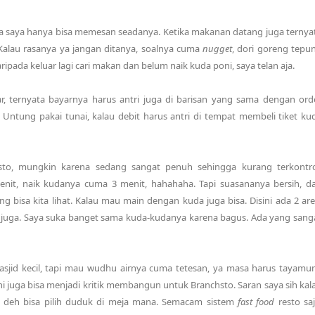
 saya hanya bisa memesan seadanya. Ketika makanan datang juga ternya
 Kalau rasanya ya jangan ditanya, soalnya cuma
nugget
, dori goreng tepu
ripada keluar lagi cari makan dan belum naik kuda poni, saya telan aja.
r, ternyata bayarnya harus antri juga di barisan yang sama dengan ord
 Untung pakai tunai, kalau debit harus antri di tempat membeli tiket ku
o, mungkin karena sedang sangat penuh sehingga kurang terkontro
enit, naik kudanya cuma 3 menit, hahahaha. Tapi suasananya bersih, d
g bisa kita lihat. Kalau mau main dengan kuda juga bisa. Disini ada 2 are
juga. Saya suka banget sama kuda-kudanya karena bagus. Ada yang sang
sjid kecil, tapi mau wudhu airnya cuma tetesan, ya masa harus tayamu
ni juga bisa menjadi kritik membangun untuk Branchsto. Saran saya sih kal
u deh bisa pilih duduk di meja mana. Semacam sistem
fast food
resto saj