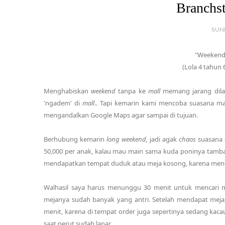
Branchs
SUN
"Weekend 
(Lola 4 tahun 
Menghabiskan
weekend
tanpa ke
mall
memang jarang dilaku
'ngadem' di
mall
.. Tapi kemarin kami mencoba suasana m
mengandalkan Google Maps agar sampai di tujuan.
Berhubung kemarin
long weekend,
jadi agak
chaos
suasana d
50,000 per anak, kalau mau main sama kuda poninya tamba
mendapatkan tempat duduk atau meja kosong, karena me
Walhasil saya harus menunggu 30 menit untuk mencari 
mejanya sudah banyak yang antri. Setelah mendapat meja, 
menit, karena di tempat order juga sepertinya sedang kac
saat perut sudah lapar.