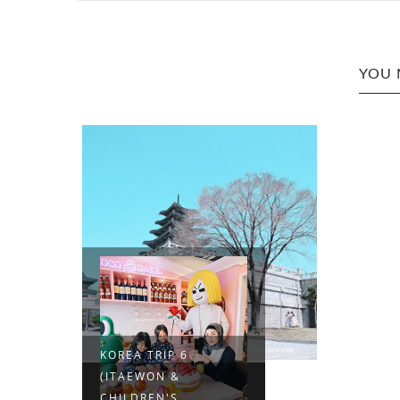
YOU 
KOREA TRIP 6
(ITAEWON &
CHILDREN'S ...