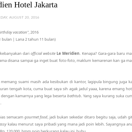
ien Hotel Jakarta
DAY, AUGUST 20, 2016
birthday vacation"
, 2016
1 bulan | Lana 2 tahun 11 bulan)
, kebanyakan dari
official website
Le Meridien
. Kenapa? Gara-gara baru ma
ama disana sampai ga inget buat foto-foto, maklum kemarenan kan ga ma
 memang suami masih ada kesibukan di kantor, lagipula bingung juga k
ukuran tengah kota, cuma buat saya sih agak jadul yaaa, karena emang hot
uas dengan kamarnya yang lega beserta
bathtub
. Yang saya kurang suka cu
.
ihias semacam
gourmet food
, jadi bukan sekedar ditaro begitu saja, udah gi
assy
kalau menurut saya pribadi yang mana jadi poin lebih. Sayangnya an
 Rp. 120,000, hmm poin berkurang kalau ini, huhu.