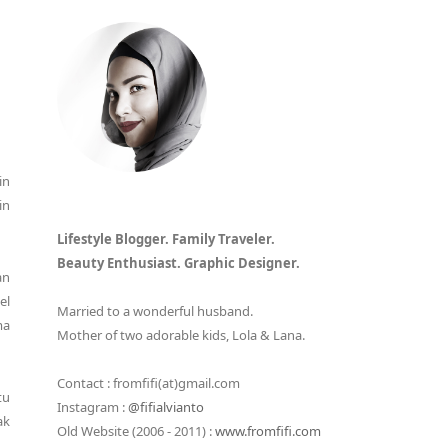
in
in
Lifestyle Blogger. Family Traveler.
Beauty Enthusiast. Graphic Designer.
an
el
Married to a wonderful husband.
ma
Mother of two adorable kids, Lola & Lana.
Contact : fromfifi(at)gmail.com
tu
Instagram :
@fifialvianto
ak
Old Website (2006 - 2011) :
www.fromfifi.com