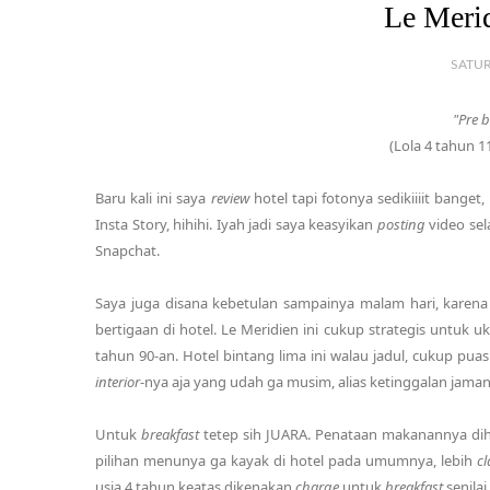
Le Merid
SATUR
"Pre 
(Lola 4 tahun 1
Baru kali ini saya
review
hotel tapi fotonya sedikiiiit banget
Insta Story, hihihi. Iyah jadi saya keasyikan
posting
video sel
Snapchat.
Saya juga disana kebetulan sampainya malam hari, karena
bertigaan di hotel. Le Meridien ini cukup strategis untuk 
tahun 90-an. Hotel bintang lima ini walau jadul, cukup p
interior
-nya aja yang udah ga musim, alias ketinggalan jaman
Untuk
breakfast
tetep sih JUARA. Penataan makanannya d
pilihan menunya ga kayak di hotel pada umumnya, lebih
cl
usia 4 tahun keatas dikenakan
charge
untuk
breakfast
senilai