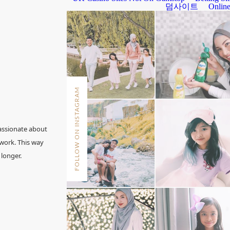
FOLLOW ON INSTAGRAM
assionate about
 work. This way
 longer.