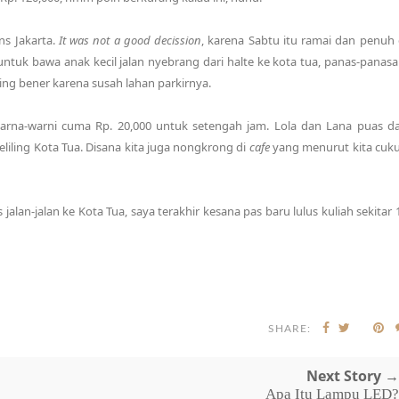
ns Jakarta.
It was not a good decission
, karena Sabtu itu ramai dan penuh 
untuk bawa anak kecil jalan nyebrang dari halte ke kota tua, panas-panasa
ing bener karena susah lahan parkirnya.
warna-warni cuma Rp. 20,000 untuk setengah jam. Lola dan Lana puas d
liling Kota Tua. Disana kita juga nongkrong di
cafe
yang menurut kita cuk
lan-jalan ke Kota Tua, saya terakhir kesana pas baru lulus kuliah sekitar 
SHARE:
Next Story →
Apa Itu Lampu LED?