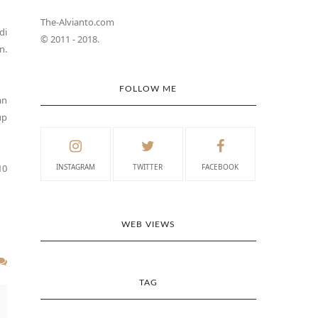
The-Alvianto.com
di
© 2011 - 2018.
n.
FOLLOW ME
an
up
10
INSTAGRAM
TWITTER
FACEBOOK
WEB VIEWS
TAG