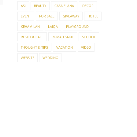
ASI
BEAUTY
CASA ELANA
DECOR
EVENT
FOR SALE
GIVEAWAY
HOTEL
KEHAMILAN
LAIQA
PLAYGROUND
RESTO & CAFE
RUMAH SAKIT
SCHOOL
THOUGHT & TIPS
VACATION
VIDEO
WEBSITE
WEDDING