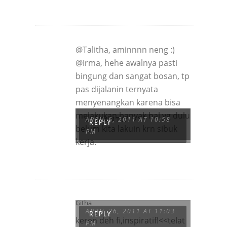
@Talitha, aminnnn neng :)
@Irma, hehe awalnya pasti
bingung dan sangat bosan, tp
pas dijalanin ternyata
menyenangkan karena bisa
melakukan banyak hal yg dulu
ALVIANTO
APRIL 6, 2011 AT 10:58
REPLY
belum kita lakuin krn sibuk
PM
kerja.
Githa
APRIL 26, 2011 AT 11:03
REPLY
keren deh fi,inspiratif!<<telat
PM