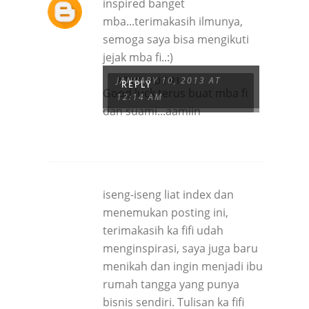
inspired banget
mba...terimakasih ilmunya,
semoga saya bisa mengikuti
jejak mba fi..:)
ATIK PUTRI
JANUARY 10, 2013 AT
REPLY
Good luck terus buat mba fi
12:14 AM
dan suami...aamiin
iseng-iseng liat index dan
menemukan posting ini,
terimakasih ka fifi udah
menginspirasi, saya juga baru
menikah dan ingin menjadi ibu
rumah tangga yang punya
bisnis sendiri. Tulisan ka fifi