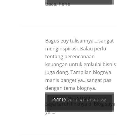
baca..hehe
Bagus euy tulisannya....sangat
menginspirasi. Kalau perlu
tentang perencanaan
keuangan untuk emkulai bisnis
juga dong. Tampilan blognya
manis banget ya...sangat pas
dengan tema blognya.
BAGUS KUSUMA
MAY 2, 2011 AT 11:42 PM
REPLY
Saya taruh linknya di Blog saya
ya....