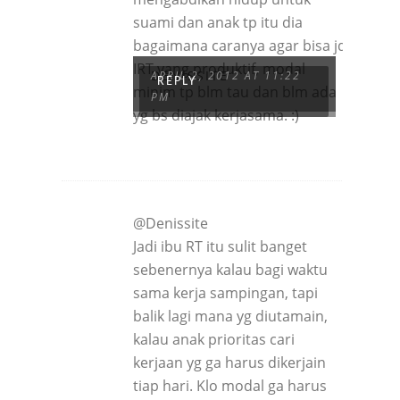
suami dan anak tp itu dia
bagaimana caranya agar bisa jd
IRT yang produktif, modal
DENISSITE
APRIL 2, 2012 AT 11:22
REPLY
minim tp blm tau dan blm ada
PM
yg bs diajak kerjasama. :)
@Denissite
Jadi ibu RT itu sulit banget
sebenernya kalau bagi waktu
sama kerja sampingan, tapi
balik lagi mana yg diutamain,
kalau anak prioritas cari
kerjaan yg ga harus dikerjain
tiap hari. Klo modal ga harus