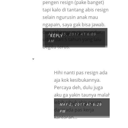
pengen resign (pake banget)
tapi kalo di tantang abis resign
selain ngurusin anak mau
ngapain, saya gak bisa jawab.
dan akhirnya maju mundur,
YOSIE SANTIKA
APRIL 15, 2017 AT 6:09
REPLY
udah dari 5 tahun yang lalu
AM
begitu terus.
Hihi nanti pas resign ada
aja kok kesibukannya.
Percaya deh, dulu juga
aku ga yakin taunya malah
lebih sibuk abis resign
FIFI ALVIANTO
MAY 2, 2017 AT 6:29
daripada pas kerja
PM
kantoran...