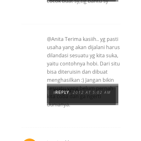
cocok buat sy,tlg bantu sy
@Anita Terima kasiih.. yg pasti
usaha yang akan dijalani harus
dilandasi sesuatu yg kita suka,
yaitu contohnya hobi. Dari situ
bisa diteruisin dan dibuat
menghasilkan :) Jangan bikin
sesuatu yang belum pernah
ALVIANTO
MAY 27, 2012 AT 5:02 AM
REPLY
kita coba dan ga ngerti
dunianya.