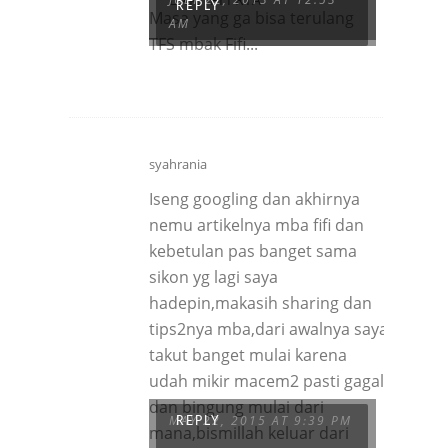
REPLY
Masa yang ga bisa terulang
AM
TFS mbak Fifi...
syahrania
Iseng googling dan akhirnya
nemu artikelnya mba fifi dan
kebetulan pas banget sama
sikon yg lagi saya
hadepin,makasih sharing dan
tips2nya mba,dari awalnya saya
takut banget mulai karena
udah mikir macem2 pasti gagal
dan bingung mulai dari
MAY 22, 2015 AT 9:39 PM
REPLY
mana,bismillah keluar dari