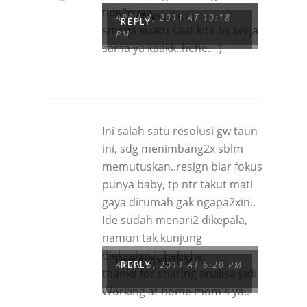
tips2nyaa..
TALITHALUBIS
APRIL 4, 2011 AT 10:18
REPLY
smoga suatu saat kita bs kerja
PM
sama ya kaakk..hehe.. ;)
Ini salah satu resolusi gw taun
ini, sdg menimbang2x sblm
memutuskan..resign biar fokus
punya baby, tp ntr takut mati
gaya dirumah gak ngapa2xin..
Ide sudah menari2 dikepala,
namun tak kunjung
dieksekusi...hehehe,
IRMA ARDIAN
APRIL 5, 2011 AT 6:20 PM
REPLY
thanks for sharing analisa jadi
Working at home mom's ya..