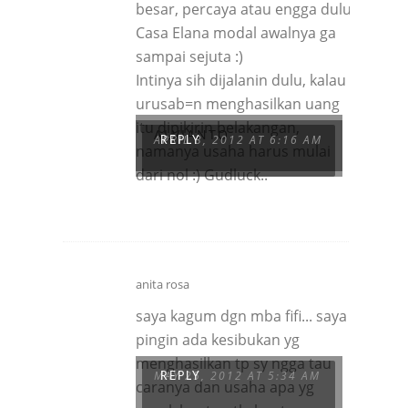
besar, percaya atau engga dulu
Casa Elana modal awalnya ga
sampai sejuta :)
Intinya sih dijalanin dulu, kalau
urusab=n menghasilkan uang
itu dipikirin belakangan,
ALVIANTO
APRIL 3, 2012 AT 6:16 AM
REPLY
namanya usaha harus mulai
dari nol :) Gudluck..
anita rosa
saya kagum dgn mba fifi... saya
pingin ada kesibukan yg
menghasilkan tp sy ngga tau
MAY 25, 2012 AT 5:34 AM
REPLY
caranya dan usaha apa yg