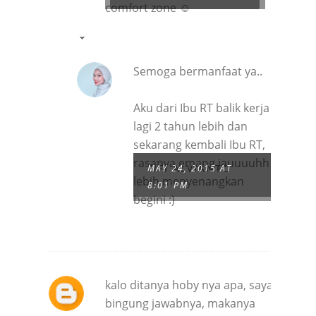
comfort zone ☺
Semoga bermanfaat ya..
Aku dari Ibu RT balik kerja
lagi 2 tahun lebih dan
sekarang kembali Ibu RT,
rasanya emang jauuuuhh
FIFI ALVIANTO
MAY 24, 2015 AT
lebih menyenangkan
8:01 PM
begini :)
kalo ditanya hoby nya apa, saya
bingung jawabnya, makanya