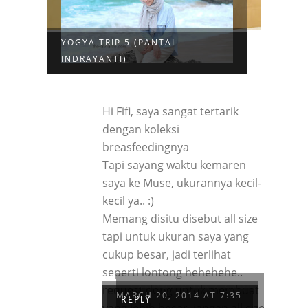
YOGYA TRIP 5 (PANTAI
INDRAYANTI)
Hi Fifi, saya sangat tertarik
dengan koleksi
breasfeedingnya
Tapi sayang waktu kemaren
saya ke Muse, ukurannya kecil-
kecil ya.. :)
Memang disitu disebut all size
tapi untuk ukuran saya yang
cukup besar, jadi terlihat
seperti lontong hehehehe..
SANDRA BUANA SARI
request dong untuk membuat
MARCH 20, 2014 AT 7:35
REPLY