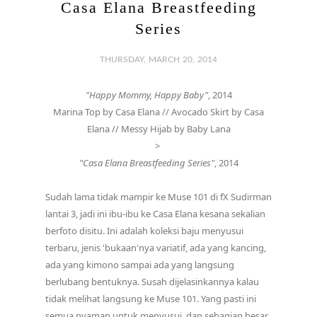
Casa Elana Breastfeeding
Series
THURSDAY, MARCH 20, 2014
"Happy Mommy, Happy Baby"
, 2014
Marina Top by Casa Elana // Avocado Skirt by Casa
Elana // Messy Hijab by Baby Lana
>
"Casa Elana Breastfeeding Series"
, 2014
Sudah lama tidak mampir ke Muse 101 di fX Sudirman
lantai 3, jadi ini ibu-ibu ke Casa Elana kesana sekalian
berfoto disitu. Ini adalah koleksi baju menyusui
terbaru, jenis 'bukaan'nya variatif, ada yang kancing,
ada yang kimono sampai ada yang langsung
berlubang bentuknya. Susah dijelasinkannya kalau
tidak melihat langsung ke Muse 101. Yang pasti ini
semua nyaman untuk menyusui, dan sebagian besar