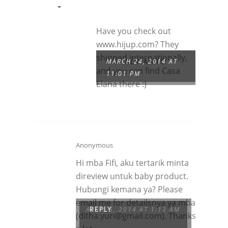
Have you check out
www.hijup.com? They
shipped internationally,
FIFI ALVIANTO
MARCH 24, 2014 AT
and you can find Casa
11:01 PM
Elana there :)
Anonymous
Hi mba Fifi, aku tertarik minta
direview untuk baby product.
Hubungi kemana ya? Please
email me for detailsnya ya mba
APRIL 5, 2014 AT 1:13 AM
REPLY
(
ditha.yuri@gmail.com
). Thanks