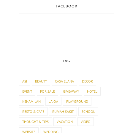
FACEBOOK
TAG
ASI
BEAUTY
CASA ELANA
DECOR
EVENT
FOR SALE
GIVEAWAY
HOTEL
KEHAMILAN
LAIQA
PLAYGROUND
RESTO & CAFE
RUMAH SAKIT
SCHOOL
THOUGHT & TIPS
VACATION
VIDEO
WEBSITE
WEDDING