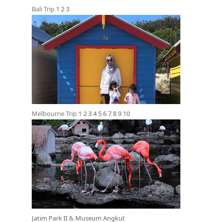
Bali Trip
1
2
3
Melbourne Trip
1
2
3
4
5
6
7
8
9
10
Jatim Park II
&
Museum Angkut