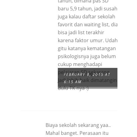
tahun, dimana pas SD
baru 5,9 tahun, jadi susah
juga kalau daftar sekolah
favorit dan waiting list, dia
bisa jadi list terakhir
karena faktor umur. Udah
gitu katanya kematangan
psikologisnya juga belum
cukup menghadapi
pelajaran SD sekarang.
FIFI ALVIANTO
FEBRUARY 8, 2015 AT
Jadi lebih baik dimatangin
6:15 AM
dulu TK nya :)
Biaya sekolah sekarang yaa..
Mahal banget. Perasaan itu