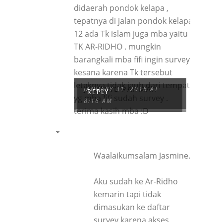
didaerah pondok kelapa ,
tepatnya di jalan pondok kelapa
12 ada Tk islam juga mba yaitu
TK AR-RIDHO . mungkin
barangkali mba fifi ingin survey
kesana karena Tk tersebut
letaknya tidak jauh dari tempat
JASMINE RAHMAH
JANUARY 31, 2015 AT
REPLY
yg mba fifi sudah survey .
8:16 AM
terima kasih mba :D
Waalaikumsalam Jasmine.
Aku sudah ke Ar-Ridho
kemarin tapi tidak
dimasukan ke daftar
survey karena akses