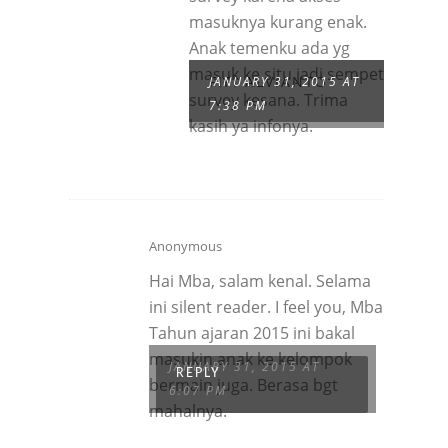
masuknya kurang enak.
Anak temenku ada yg
masuk ke situ jadi sempet
FIFI ALVIANTO
JANUARY 31, 2015 AT
survey kesana. Trima
7:38 PM
kasih ya infonya.
Anonymous
Hai Mba, salam kenal. Selama
ini silent reader. I feel you, Mba.
Tahun ajaran 2015 ini bakal
masukin anak ke kelompok
JANUARY 31, 2015 AT
REPLY
bermain juga. Berasa bgt
6:07 PM
mahalnya.