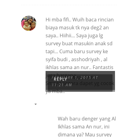
Hi mba fifi.. Wuih baca rincian
biaya masuk tk nya deg2 an
saya.. Hiihii... Saya juga lg
survey buat masukin anak sd
tapi... Cuma baru survey ke
syifa budi , asshodriyah , al
ikhlas sama an nur.. Fantastis
juga hargana..
NADIYA MUSTAFA
FEBRUARY 1, 2015 AT
REPLY
Smoga segera dapet yg cocok
11:21 AM
ya mba..
Wah baru denger yang Al
Ikhlas sama An nur, ini
dimana ya? Mau survey