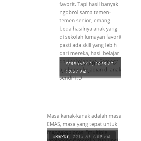
favorit. Tapi hasil banyak
ngobrol sama temen-
temen senior, emang
beda hasilnya anak yang
di sekolah lumayan favorit
pasti ada skill yang lebih
dari mereka, hasil belajar
dari sekolahnya. Semoga
FIFI ALVIANTO
FEBRUARY 9, 2015 AT
aja bener kejadian di anak
10:57 AM
sendiri :D
Masa kanak-kanak adalah masa
EMAS, masa yang tepat untuk
mengeksplorasi "multiple
YANTI
MAY 11, 2015 AT 7:09 PM
REPLY
intelegency" mereka. kunjungi :