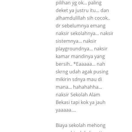
pilihan yg ok... paling
deket ya justru itu... dan
alhamdulillah sih cocok..
dr sebelumnya emang
naksir sekolahnya... naksir
sistemnya... naksir
playgroundnya... naksir
kamar mandinya yang
bersih.. *Eaaaaa... nah
skrng udah agak pusing
mikirin sdnya mau di
mana... hahahahha...
naksir Sekolah Alam
Bekasi tapi kok ya jauh
yaaaaa....
Biaya sekolah mehong