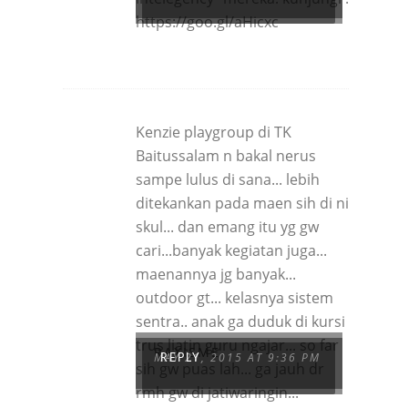
https://goo.gl/aHicxc
Kenzie playgroup di TK
Baitussalam n bakal nerus
sampe lulus di sana... lebih
ditekankan pada maen sih di ni
skul... dan emang itu yg gw
cari...banyak kegiatan juga...
maenannya jg banyak...
outdoor gt... kelasnya sistem
sentra.. anak ga duduk di kursi
trus liatin guru ngajar... so far
RAXISME
MAY 21, 2015 AT 9:36 PM
REPLY
sih gw puas lah... ga jauh dr
rmh gw di jatiwaringin...