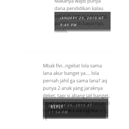
Makanya wajib punya
dana pendidikan kalau
sekolah jaman sekarang,
FIFI ALVIANTO
JANUARY 29, 2015 AT
pusing nanti bayarnya,
9:46 PM
hihihi.
Mbak fivi...ngeliat lola sama
lana akur banget ya.... lola
pernah jahil ga sama lana? aq
punya 2 anak yang jaraknya
deket, tapi si abang jail banget,
tiba2 mukul pokoknya harus di
MUHIM ADZIEMA
JANUARY 29, 2015 AT
REPLY
tungguin deh kalo lagi bareng.
MUHIM MY ADZIEMA
11:54 PM
:-(