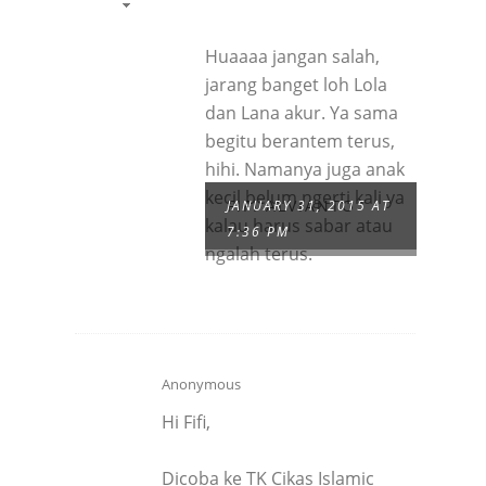
Huaaaa jangan salah,
jarang banget loh Lola
dan Lana akur. Ya sama
begitu berantem terus,
hihi. Namanya juga anak
kecil belum ngerti kali ya
FIFI ALVIANTO
JANUARY 31, 2015 AT
kalau harus sabar atau
7:36 PM
ngalah terus.
Anonymous
Hi Fifi,
Dicoba ke TK Cikas Islamic