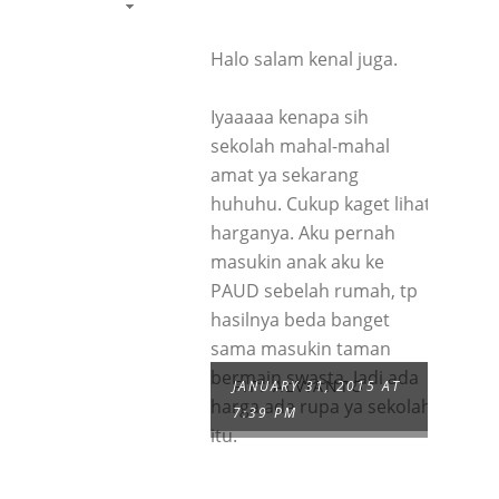
Halo salam kenal juga.
Iyaaaaa kenapa sih
sekolah mahal-mahal
amat ya sekarang
huhuhu. Cukup kaget lihat
harganya. Aku pernah
masukin anak aku ke
PAUD sebelah rumah, tp
hasilnya beda banget
sama masukin taman
bermain swasta. Jadi ada
FIFI ALVIANTO
JANUARY 31, 2015 AT
harga ada rupa ya sekolah
7:39 PM
itu.