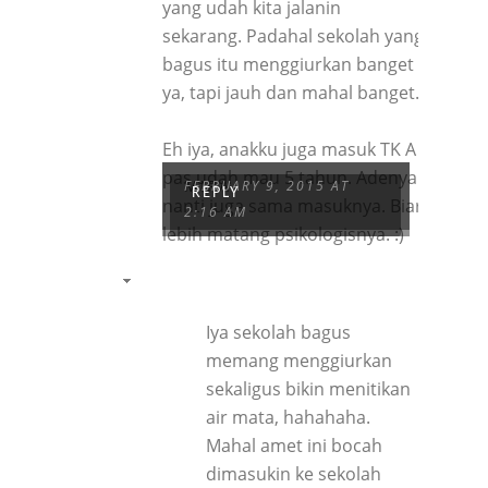
yang udah kita jalanin
sekarang. Padahal sekolah yang
bagus itu menggiurkan banget
ya, tapi jauh dan mahal banget.
Eh iya, anakku juga masuk TK A
pas udah mau 5 tahun. Adenya
MIRA
FEBRUARY 9, 2015 AT
REPLY
nanti juga sama masuknya. Biar
2:16 AM
lebih matang psikologisnya. :)
Iya sekolah bagus
memang menggiurkan
sekaligus bikin menitikan
air mata, hahahaha.
Mahal amet ini bocah
dimasukin ke sekolah