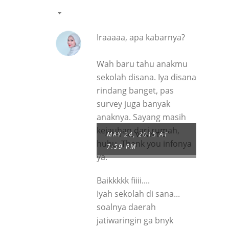
Iraaaaa, apa kabarnya?
Wah baru tahu anakmu
sekolah disana. Iya disana
rindang banget, pas
survey juga banyak
anaknya. Sayang masih
kejauhan dari rumah,
FIFI ALVIANTO
MAY 24, 2015 AT
huhu. Thank you infonya
7:59 PM
ya.
Baikkkkk fiiii....
Iyah sekolah di sana...
soalnya daerah
jatiwaringin ga bnyk