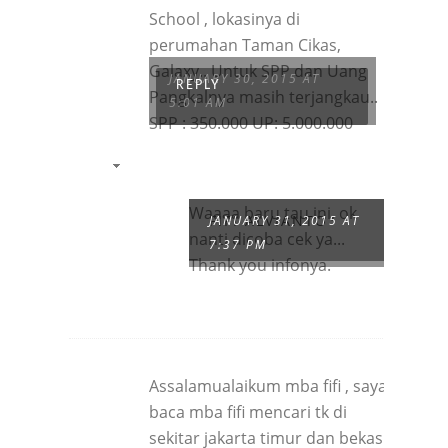
School , lokasinya di
perumahan Taman Cikas,
Galaxy.. Untuk SPP dan Uang
JANUARY 30, 2015 AT
REPLY
Pangkalnya masih terjangkau..
5:01 AM
SPP : 350.000 UP: 5.000.000
Waaaa baru tau ini, ok
FIFI ALVIANTO
JANUARY 31, 2015 AT
nanti dicoba cek ya...
7:37 PM
Thank you infonya.
Assalamualaikum mba fifi , saya
baca mba fifi mencari tk di
sekitar jakarta timur dan bekasi