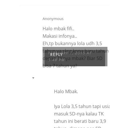
Anonymous
Halo mbak fifi..
Makasi infonya..
Eh,tp bukannya lola udh 3,5
tahun ya skrg,knpa baru tahun
FEBRUARY 7, 2015 AT
REPLY
depan TKnya mbak? Biar SD
5:48 PM
bisa 7 tahun ya?
Halo Mbak.
Iya Lola 3,5 tahun tapi usia
masuk SD-nya kalau TK
tahun ini berati baru 3,9