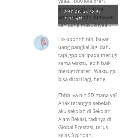
yaaa... btw lola brarti
pindah skola ya? Ya
RAXISME
MAY 29, 2015 AT
ampyun... pdhl lumayan
7:09 AM
kan uang masuknyaa...
Ho ooohhh nih, bayar
uang pangkal lagi dah,
tapi gpp daripada merugi
sama waktu, lebih baik
merugi materi. Waktu ga
bisa dicari lagi, hehe.
Ehhh iya nih SD mana ya?
Anak tetangga sebelah
aku sekolah di Sekolah
Alam Bekasi, tadinya di
Global Prestasi, terus
kelas 3 pindah.