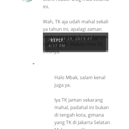
ini.
Wah, TK aja udah mahal sekali
ya tahun ini, apalagi zaman
anak saya nanti. harus banyak
CORY CHINTYA BELA
JANUARY 29, 2015 AT
REPLY
nabung nih. Makasi mba fifi,
6:17 PM
infonya.
Halo Mbak, salam kenal
juga ya.
Iya TK jaman sekarang
mahal, padahal ini bukan
di tengah kota, gimana
yang TK di Jakarta Selatan.