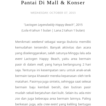
Pantai Di Mall & Konser
WEDNESDAY, OCTOBER 07, 2015
"Lactogen Legendaddy Happy Beach
", 2015
(Lola 4 tahun 1 bulan | Lana 2 tahun 1 bulan)
Menikmati
weekend
sebagai warga ibukota memiliki
kemudahan tersendiri. Banyak aktivitas dan acara
yang diselenggarakan, salah satunya Minggu lalu ada
event
Lactogen Happy Beach, yaitu area bermain
pasir di dalam
mall
, yang hanya berlangsung 2 hari
saja. Tentunya ini kesempatan seru untuk anak-anak
bermain tanpa khawatir mereka kepanasan oleh terik
matahari. Pasirnya juga sintetis, sehingga saat selesai
bermain baju kembali bersih, dan butiran pasir
mudah sekali berjatuhan dari kulit. Selain itu ada
mini
zoo
dan juga beberapa area bermain lainnya. Paling
berkesan juga, ada
crew event
yang keliling bertugas