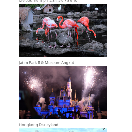
Melbourne Trip
1
2
3
4
5
6
7
8
9
10
Jatim Park II
&
Museum Angkut
Hongkong Disneyland