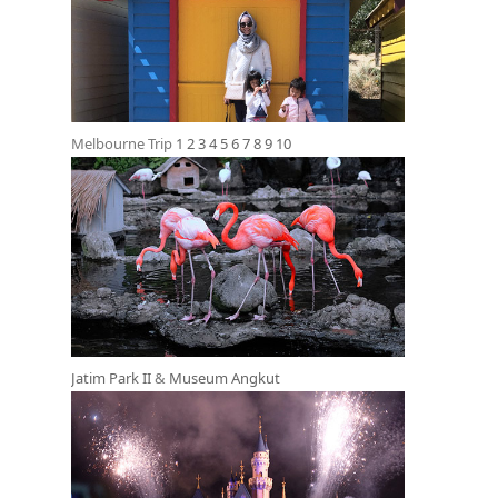
Melbourne Trip
1
2
3
4
5
6
7
8
9
10
Jatim Park II
&
Museum Angkut