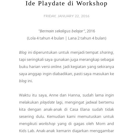
Ide Playdate di Workshop
FRIDAY, JANUARY 22, 2016
"Bermain sekaligus belajar"
, 2016
(Lola 4 tahun 4 bulan | Lana 2 tahun 4 bulan)
Blog
ini diperuntukan untuk menjadi tempat
sharing
,
tapi seringkali saya gunakan juga merangkap sebagai
buku harian versi
online
. Jadi kegiatan yang sekiranya
saya anggap ingin diabadikan, pasti saya masukan ke
blog
ini.
Waktu itu saya, Anne dan Hanna, sudah lama ingin
melakukan
playdate
lagi, mengingat jadwal bertemu
kita dengan anak-anak di Casa Elana sudah tidak
sesering dulu. Kemudian kami memutuskan untuk
mengikuti
workshop
yang di gagas oleh Mom and
Kids Lab. Anak-anak kemarin diajarkan menggambar