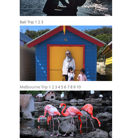
Bali Trip
1
2
3
Melbourne Trip
1
2
3
4
5
6
7
8
9
10