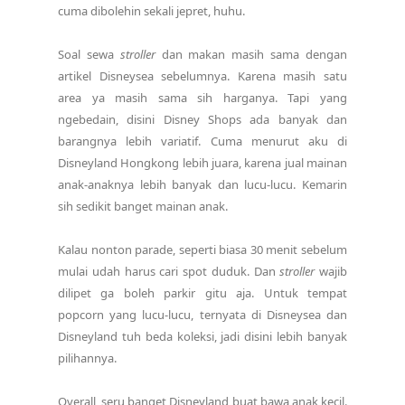
cuma dibolehin sekali jepret, huhu.
Soal sewa
stroller
dan makan masih sama dengan
artikel Disneysea sebelumnya. Karena masih satu
area ya masih sama sih harganya. Tapi yang
ngebedain, disini Disney Shops ada banyak dan
barangnya lebih variatif. Cuma menurut aku di
Disneyland Hongkong lebih juara, karena jual mainan
anak-anaknya lebih banyak dan lucu-lucu. Kemarin
sih sedikit banget mainan anak.
Kalau nonton parade, seperti biasa 30 menit sebelum
mulai udah harus cari spot duduk. Dan
stroller
wajib
dilipet ga boleh parkir gitu aja. Untuk tempat
popcorn yang lucu-lucu, ternyata di Disneysea dan
Disneyland tuh beda koleksi, jadi disini lebih banyak
pilihannya.
Overall, seru banget Disneyland buat bawa anak kecil.