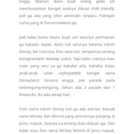
tinggi. Mainan disini buat orang gede sih
membosankan banget soalnya dibuat
child friendly
.
Jadi ga ada yang bikin adrenalin terpacu. Palingan
cuma yang di Tomorrowland aja.
Jadi kalau kamu kesini buat cari serunya permainan
ga bakalan dapet, disini tuh serunya ketemu tokoh
Disney, liat tokonya, foto sana sini, tempatnya emang
Instagramable
disetiap sudut. Tapi kalau niatnya mau
main yang seru ya ga bakalan ada, hahaha. Kalau
anak-anak udah
unforgetable
banget sama
Disneyland. Gimana engga, pas parade pada
terbengong-bengong. Sehari ada 3 parade dan 1
fireworks. Itu ada setiap hari.
Foto sama tokoh Disney tuh ga ada antrian, kecuali
sama Mickey dan Minnie yang antriannya panjang di
pintu masuk. Sisanya ya emang dulu-duluan aja. Dan
kalau mau foto sama Mickey Minnie di pintu masuk,