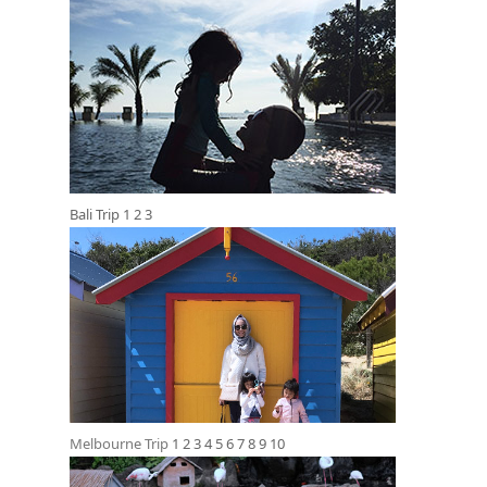
Bali Trip
1
2
3
Melbourne Trip
1
2
3
4
5
6
7
8
9
10