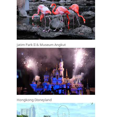
Jatim Park II
&
Museum Angkut
Hongkong Disneyland