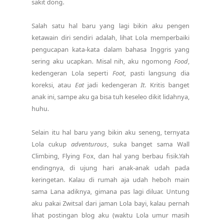
sakit dong.
Salah satu hal baru yang lagi bikin aku pengen
ketawain diri sendiri adalah, lihat Lola memperbaiki
pengucapan kata-kata dalam bahasa Inggris yang
sering aku ucapkan. Misal nih, aku ngomong
Food
,
kedengeran Lola seperti
Foot
, pasti langsung dia
koreksi, atau
Eat
jadi kedengeran
It
. Kritis banget
anak ini, sampe aku ga bisa tuh keseleo dikit lidahnya,
huhu.
Selain itu hal baru yang bikin aku seneng, ternyata
Lola cukup
adventurous
, suka banget sama Wall
Climbing, Flying Fox, dan hal yang berbau fisik.Yah
endingnya, di ujung hari anak-anak udah pada
keringetan. Kalau di rumah aja udah heboh main
sama Lana adiknya, gimana pas lagi diluar. Untung
aku pakai Zwitsal dari jaman Lola bayi, kalau pernah
lihat postingan blog aku (waktu Lola umur masih