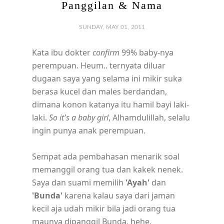
Panggilan & Nama
SUNDAY, MAY 01, 2011
Kata ibu dokter
confirm
99% baby-nya
perempuan. Heum.. ternyata diluar
dugaan saya yang selama ini mikir suka
berasa kucel dan males berdandan,
dimana konon katanya itu hamil bayi laki-
laki.
So it's a baby girl
, Alhamdulillah, selalu
ingin punya anak perempuan.
Sempat ada pembahasan menarik soal
memanggil orang tua dan kakek nenek.
Saya dan suami memilih
'Ayah'
dan
'Bunda'
karena kalau saya dari jaman
kecil aja udah mikir bila jadi orang tua
maunya dipanggil Bunda, hehe,