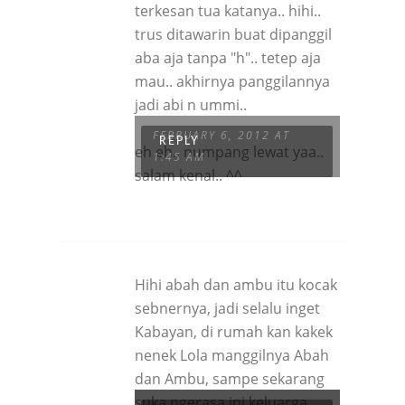
terkesan tua katanya.. hihi..
trus ditawarin buat dipanggil
aba aja tanpa "h".. tetep aja
mau.. akhirnya panggilannya
jadi abi n ummi..
FEBRUARY 6, 2012 AT
REPLY
eh eh.. numpang lewat yaa..
1:45 AM
salam kenal.. ^^
Hihi abah dan ambu itu kocak
sebnernya, jadi selalu inget
Kabayan, di rumah kan kakek
nenek Lola manggilnya Abah
dan Ambu, sampe sekarang
suka ngerasa ini keluarga