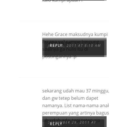
kalo kumpi apaan ?
Hehe Grace maksudnya kumpi
itu apa ya? sampe bingung
ALVIANTO
JUNE 30, 2011 AT 8:10 AM
REPLY
soalnya ga nulis itu di
postingannya :p
sekarang udah mau 37 minggu,
dan gw tetep belum dapet
namanya. List nama-nama anak
perempuan yang artinya bagus
sih udah ada, tapi tetep aja
MIRANTI
SEPTEMBER 29, 2011 AT
REPLY