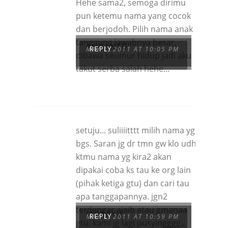
Hehe sama2, semoga dirimu
pun ketemu nama yang cocok
dan berjodoh. Pilih nama anak
tanggung jawabnya besar,
ALVIANTO
MAY 1, 2011 AT 10:05 PM
REPLY
dibawa seumur hidup jadi aku
takut serba salah hehe...
setuju... suliiiitttt milih nama yg
bgs. Saran jg dr tmn gw klo udh
ktmu nama yg kira2 akan
dipakai coba ks tau ke org lain
(pihak ketiga gtu) dan cari tau
apa tanggapannya. jgn2
terdengar ajaib atau gmanaa
JADEAYU
MAY 1, 2011 AT 10:59 PM
REPLY
gtu. kami jg lagi pusyingggg..