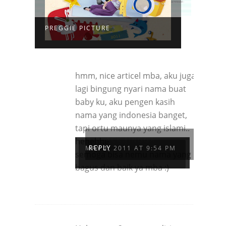
PREGGIE PICTURE
hmm, nice articel mba, aku juga
lagi bingung nyari nama buat
baby ku, aku pengen kasih
nama yang indonesia banget,
tapi ortu maunya yang islami..
BLACK.JINGGA
hehehhe
MAY 1, 2011 AT 9:54 PM
REPLY
semoga bisa nemu nama yang
bagus dan baik ya mba :)