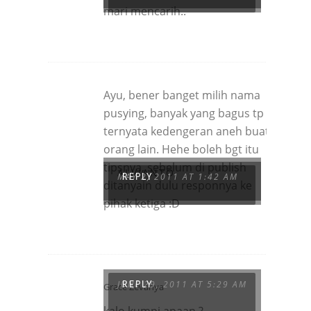
mari mencarih..
Ayu, bener banget milih nama
pusying, banyak yang bagus tp
ternyata kedengeran aneh buat
orang lain. Hehe boleh bgt itu
tipsnya, sebelum di publish
ALVIANTO
MAY 2, 2011 AT 1:42 AM
REPLY
ditanyain dulu responnya ke
pihak ketiga :D
JUNE 29, 2011 AT 5:29 AM
Grace Zevanya
REPLY