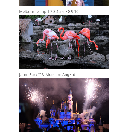
Melbourne Trip
1
2
3
4
5
6
7
8
9
10
Jatim Park II
&
Museum Angkut