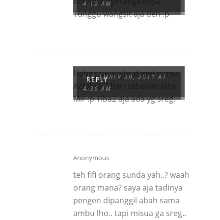
bingung ngerangkainya.
4:19 AM
Tunggu wangsit aja deh :p
Hehe gue aja br dapet nama
ALVIANTO
SEPTEMBER 30, 2011 AT
REPLY
Azzahra 2 hari sebelom lahir
4:36 AM
Mir :p Tiba2 aja ada yg sreg.
Anonymous
teh fifi orang sunda yah..? waah
orang mana? saya aja tadinya
pengen dipanggil abah sama
ambu lho.. tapi misua ga sreg..